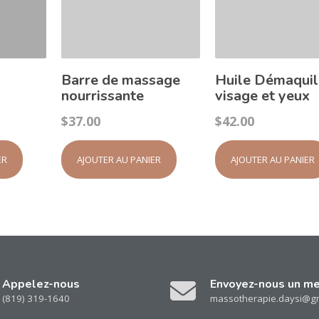
Barre de massage
Huile Démaquil
nourrissante
visage et yeux
$
37.00
$
42.00
ER
AJOUTER AU PANIER
AJOUTER AU PANIER
Appelez-nous
Envoyez-nous un m
(819) 319-1640
massotherapie.daysi@g