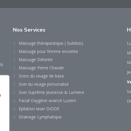
Nos
Services
H
Massage thérapeutique ( Suédois)
Lu
Massage pour femme enceinte
M
Massage Détente
M
ls
Massage Pierre Chaude
Je
Soins du visage de base
V
Soin du visage personalisé
S
Soin Suprême Jeunesse & Lumière
e
Facial Oxygène avancé Luzern
D
Epilation laser DIODE
Drainage Lymphatique