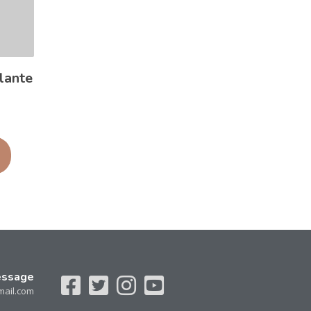
lante
essage
mail.com