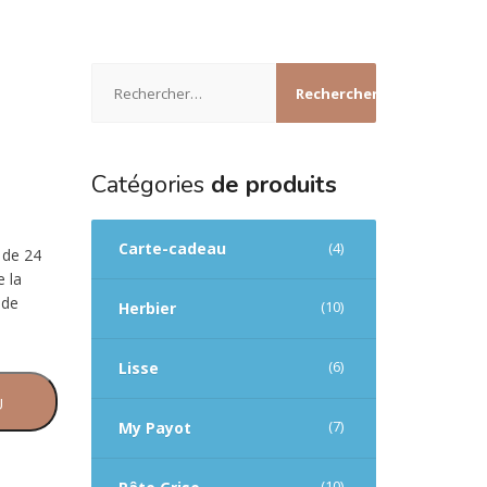
Rechercher :
Catégories
de produits
Carte-cadeau
(4)
 de 24
e la
 de
(10)
Herbier
(6)
Lisse
U
(7)
My Payot
(10)