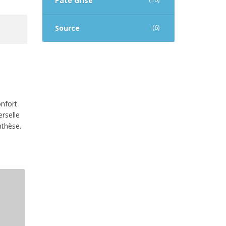
Pâte Grise
(6)
Source
onfort
erselle
nthèse.