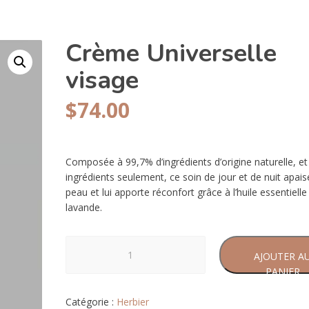
Crème Universelle
visage
$
74.00
Composée à 99,7% d’ingrédients d’origine naturelle, et
ingrédients seulement, ce soin de jour et de nuit apais
peau et lui apporte réconfort grâce à l’huile essentielle
lavande.
quantité
AJOUTER A
de
PANIER
Crème
Universelle
Catégorie :
Herbier
visage