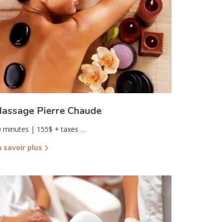
assage Pierre Chaude
 minutes | 155$ + taxes …
n savoir plus