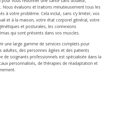
n pour vous redonner une santé sans douleur,
. Nous évaluons et traitons minutieusement tous les
s à votre problème. Cela inclut, sans s’y limiter, vos
vail et à la maison, votre état corporel général, votre
 génétiques et posturales, les connexions
hémas qui sont présents dans vos muscles.
rir une large gamme de services complets pour
s adultes, des personnes âgées et des patients
pe de soignants professionnels est spécialisée dans la
caux personnalisés, de thérapies de réadaptation et
gnement.