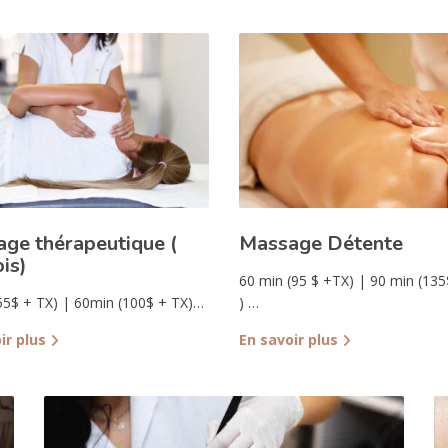
ge thérapeutique (
Massage Détente
is)
60 min (95 $ +TX) | 90 min (135
55$ + TX) | 60min (100$ + TX)…
) …
ir plus
En savoir plus