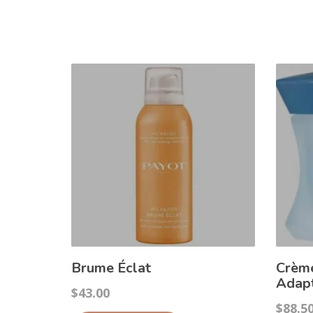
Brume Éclat
Crèm
Adap
$
43.00
$
88.5