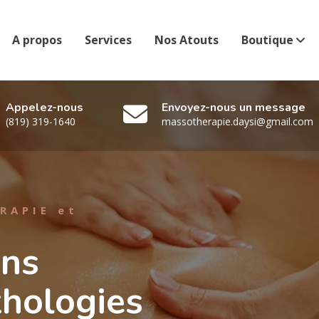
A propos
Services
Nos Atouts
Boutique
Appelez-nous
Envoyez-nous un message
(819) 319-1640
massotherapie.daysi@gmail.com
ivers
ages