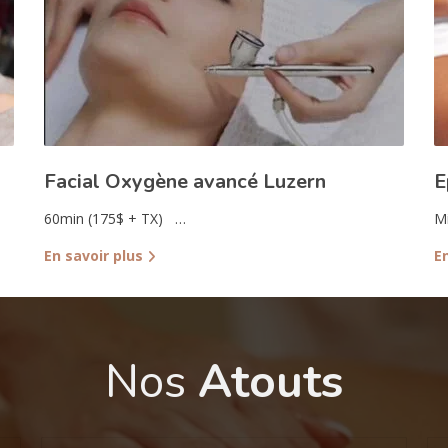
Facial Oxygène avancé Luzern
E
60min (175$ + TX) …
Mi
En savoir plus
E
Nos
Atouts