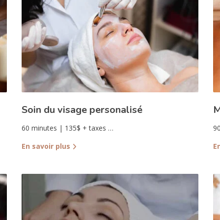
Soin du visage personalisé
M
60 minutes | 135$ + taxes …
90
En savoir plus
E