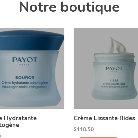
Notre boutique
e Hydratante
Crème Lissante Rides
togène
$
110.50
0